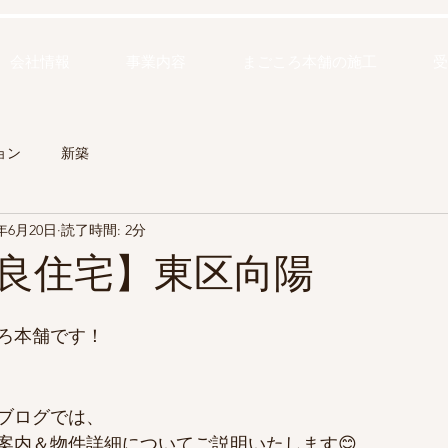
会社情報
事業内容
まごころ本舗の施工
受
ョン
新築
4年6月20日
読了時間: 2分
良住宅】東区向陽
ろ本舗です！
ブログでは、
案内＆物件詳細についてご説明いたします😊